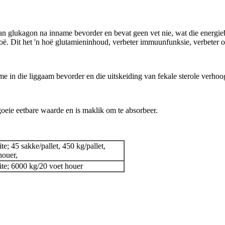
van glukagon na inname bevorder en bevat geen vet nie, wat die energi
ermoë. Dit het 'n hoë glutamieninhoud, verbeter immuunfunksie, verbe
e in die liggaam bevorder en die uitskeiding van fekale sterole verhoo
goeie eetbare waarde en is maklik om te absorbeer.
te; 45 sakke/pallet, 450 kg/pallet,
houer,
uite; 6000 kg/20 voet houer