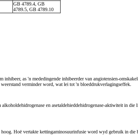
GB 4789.4, GB
4789.5, GB 4789.10
m inhibeer, as 'n mededingende inhibeerder van angiotensien-omskakele
weerstand verminder word, wat lei tot 'n bloeddrukverlagingseffek.
n alkoholdehidrogenase en asetaldehieddehidrogenase-aktiwiteit in die 
e hoog. Hoë vertakte kettingaminosuurinfusie word wyd gebruik in die b