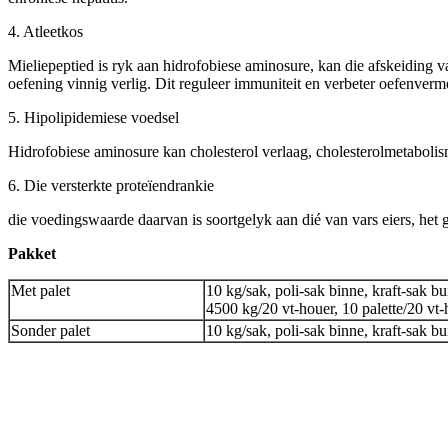
4. Atleetkos
Mieliepeptied is ryk aan hidrofobiese aminosure, kan die afskeiding 
oefening vinnig verlig. Dit reguleer immuniteit en verbeter oefenv
5. Hipolipidemiese voedsel
Hidrofobiese aminosure kan cholesterol verlaag, cholesterolmetabolism
6. Die versterkte proteïendrankie
die voedingswaarde daarvan is soortgelyk aan dié van vars eiers, het 
Pakket
Met palet
10 kg/sak, poli-sak binne, kraft-sak bui
4500 kg/20 vt-houer, 10 palette/20 vt-
Sonder palet
10 kg/sak, poli-sak binne, kraft-sak b