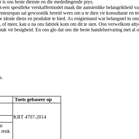
er is ons beste dienste en die mededingende prys.
tot-een spesifieke verskaffermodel maak die aansienlike belangrikheid
nieurspan sal gewoonlik bereid wees om u te dien vir konsultasie en t
deale diens en produkte te bied. As enigiemand wat belangstel in ons ma
r ken, of meer, kan u na ons fabriek kom om dit te sien. Ons verwelkom a
ak vir besigheid. En ons glo dat ons die beste handelservaring met al o
s.
Toets gebaseer op
KBT 4707-2014
an
 reuk