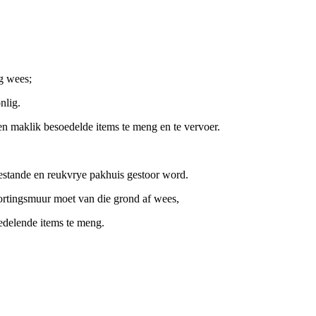
g wees;
nlig.
 en maklik besoedelde items te meng en te vervoer.
estande en reukvrye pakhuis gestoor word.
ortingsmuur moet van die grond af wees,
oedelende items te meng.