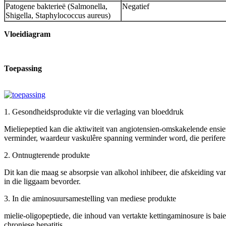
Patogene bakterieë (Salmonella,
Negatief
Shigella, Staphylococcus aureus)
Vloeidiagram
Toepassing
1. Gesondheidsprodukte vir die verlaging van bloeddruk
Mieliepeptied kan die aktiwiteit van angiotensien-omskakelende ensie
verminder, waardeur vaskulêre spanning verminder word, die perifere 
2. Ontnugterende produkte
Dit kan die maag se absorpsie van alkohol inhibeer, die afskeiding va
in die liggaam bevorder.
3. In die aminosuursamestelling van mediese produkte
mielie-oligopeptiede, die inhoud van vertakte kettingaminosure is bai
chroniese hepatitis.