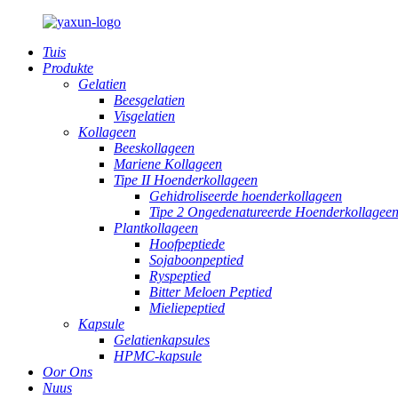
Tuis
Produkte
Gelatien
Beesgelatien
Visgelatien
Kollageen
Beeskollageen
Mariene Kollageen
Tipe II Hoenderkollageen
Gehidroliseerde hoenderkollageen
Tipe 2 Ongedenatureerde Hoenderkollagee
Plantkollageen
Hoofpeptiede
Sojaboonpeptied
Ryspeptied
Bitter Meloen Peptied
Mieliepeptied
Kapsule
Gelatienkapsules
HPMC-kapsule
Oor Ons
Nuus