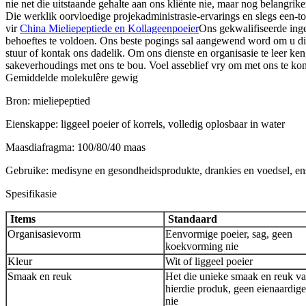
nie net die uitstaande gehalte aan ons kliënte nie, maar nog belangrik
Die werklik oorvloedige projekadministrasie-ervarings en slegs een-
vir
China Mieliepeptiede en Kollageenpoeier
Ons gekwalifiseerde inge
behoeftes te voldoen. Ons beste pogings sal aangewend word om u die i
stuur of kontak ons ​​​​dadelik. Om ons dienste en organisasie te lee
sakeverhoudings met ons te bou. Voel asseblief vry om met ons te kont
Gemiddelde molekulêre gewig
Bron: mieliepeptied
Eienskappe: liggeel poeier of korrels, volledig oplosbaar in water
Maasdiafragma: 100/80/40 maas
Gebruike: medisyne en gesondheidsprodukte, drankies en voedsel, en
Spesifikasie
Items
Standaard
Organisasievorm
Eenvormige poeier, sag, geen
koekvorming nie
Kleur
Wit of liggeel poeier
Smaak en reuk
Het die unieke smaak en reuk v
hierdie produk, geen eienaardige
nie