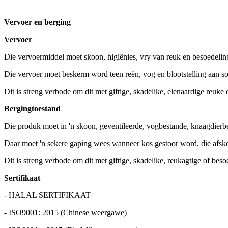
Vervoer en berging
Vervoer
Die vervoermiddel moet skoon, higiënies, vry van reuk en besoedelin
Die vervoer moet beskerm word teen reën, vog en blootstelling aan so
Dit is streng verbode om dit met giftige, skadelike, eienaardige reuke
Berging
toestand
Die produk moet in 'n skoon, geventileerde, vogbestande, knaagdierb
Daar moet 'n sekere gaping wees wanneer kos gestoor word, die afsk
Dit is streng verbode om dit met giftige, skadelike, reukagtige of bes
Sertifikaat
- HALAL SERTIFIKAAT
- ISO9001: 2015 (Chinese weergawe)