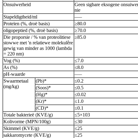
Onsuiwerheid
Geen sigbare eksogene onsuiwe
nie
Stapeldigtheid/ml
—–
Proteïen (%, droë basis)
≥80.0
oligopeptied (%, droë basis)
≥70.0
Die proporsie / % van proteolitiese
≥85.0
stowwe met 'n relatiewe molekulêre
gewig van minder as 1000 (lambda
= 220 nm)
Vog (%)
≤7.0
As (%)
≤8.0
pH-waarde
—–
Swaarmetaal
(Pb)*
≤0.2
(mg/kg)
(Soos)*
≤0.5
(Hg)*
≤0.02
(Kr)*
≤1.0
(CD)*
≤0.1
Totale bakterieë (KVE/g)
≤5×103
Kolivorme (MPN/100g)
≤30
Skimmel (KVE/g)
≤25
sakkaromycete (KVE/g)
≤25