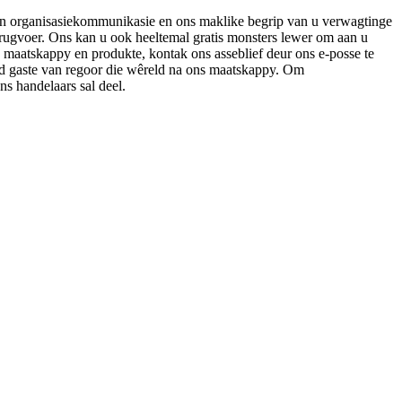
 van organisasiekommunikasie en ons maklike begrip van u verwagtinge
erugvoer. Ons kan u ook heeltemal gratis monsters lewer om aan u
atskappy en produkte, kontak ons ​​​​asseblief deur ons e-posse te
ltyd gaste van regoor die wêreld na ons maatskappy. Om
ns handelaars sal deel.